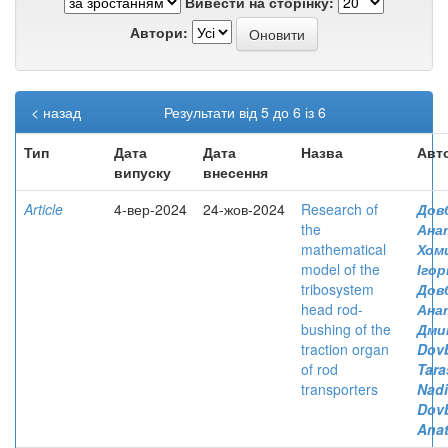
Вивести на сторінку:
Автори:
< назад
Результати від 5 до 6 із 6
Тип
Дата
Дата
Назва
Авт
випуску
внесення
Article
4-вер-2024
24-жов-2024
Research of
Дов
the
Ана
mathematical
Хоми
model of the
Ігор
tribosystem
Дов
head rod-
Ана
bushing of the
Дми
traction organ
Dov
of rod
Tara
transporters
Nad
Dov
Anat