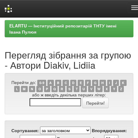
Skip
ELARTU — Інституційний репозитарій ТНТУ імені
navigation
Івана Пулюя
Перегляд зібрання за групою
- Автори Diakiv, Lidiia
Перейти до:
0-9
A
B
C
D
E
F
G
H
I
J
K
L
M
N
O
P
Q
R
S
T
U
V
W
X
Y
Z
або ж введіть декілька перших літер:
Сортування:
Впорядкування: