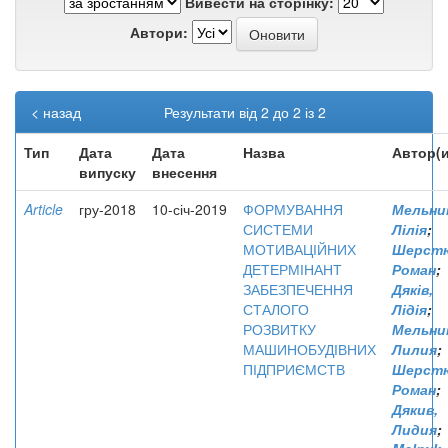
Вивести на сторінку:
Автори:
< назад
Результати від 2 до 2 із 2
Тип
Дата
Дата
Назва
Автор(и
випуску
внесення
Article
гру-2018
10-січ-2019
ФОРМУВАННЯ
Мельни
СИСТЕМИ
Лілія
;
МОТИВАЦІЙНИХ
Шерстю
ДЕТЕРМІНАНТ
Роман
;
ЗАБЕЗПЕЧЕННЯ
Дяків,
СТАЛОГО
Лідія
;
РОЗВИТКУ
Мельни
МАШИНОБУДІВНИХ
Лилия
;
ПІДПРИЄМСТВ
Шерстю
Роман
;
Дякив,
Лидия
;