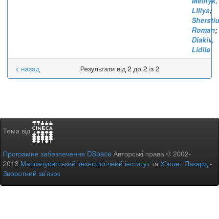
Melnyk,
Liliya
;
Sherstiu
Roman
;
Diakiv,
Lidiia
< назад
Результати від 2 до 2 із 2
Тема від
Програмне забезпечення DSpace
Авторські права © 2002-
2013
Массачусетський технологічний інститут
та
Х’юлет Пакард
-
Зворотний зв’язок