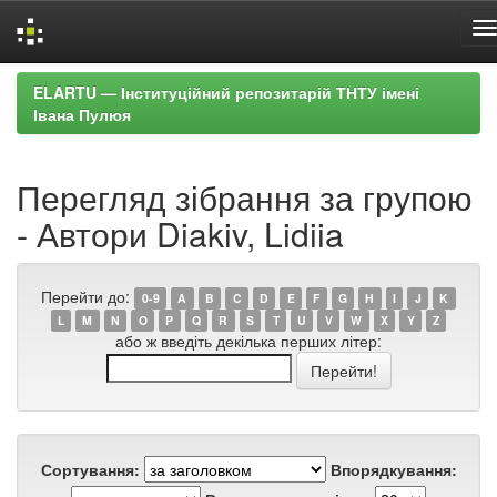
Skip
ELARTU — Інституційний репозитарій ТНТУ імені
navigation
Івана Пулюя
Перегляд зібрання за групою
- Автори Diakiv, Lidiia
Перейти до:
0-9
A
B
C
D
E
F
G
H
I
J
K
L
M
N
O
P
Q
R
S
T
U
V
W
X
Y
Z
або ж введіть декілька перших літер:
Сортування:
Впорядкування: