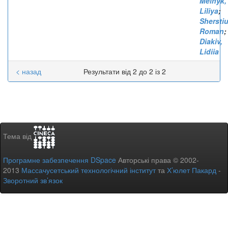
Melnyk,
Liliya
;
Sherstiu
Roman
;
Diakiv,
Lidiia
< назад
Результати від 2 до 2 із 2
Тема від
Програмне забезпечення DSpace
Авторські права © 2002-
2013
Массачусетський технологічний інститут
та
Х’юлет Пакард
-
Зворотний зв’язок