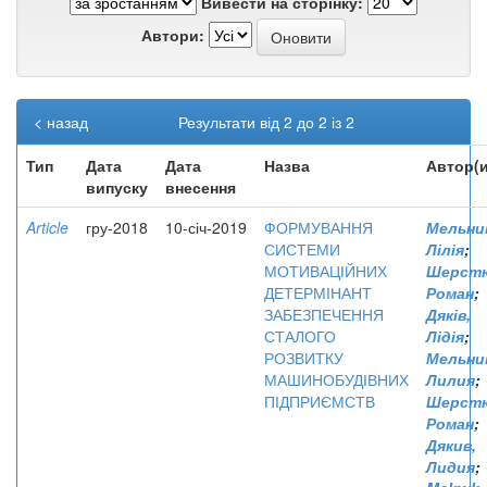
Вивести на сторінку:
Автори:
< назад
Результати від 2 до 2 із 2
Тип
Дата
Дата
Назва
Автор(и
випуску
внесення
Article
гру-2018
10-січ-2019
ФОРМУВАННЯ
Мельни
СИСТЕМИ
Лілія
;
МОТИВАЦІЙНИХ
Шерстю
ДЕТЕРМІНАНТ
Роман
;
ЗАБЕЗПЕЧЕННЯ
Дяків,
СТАЛОГО
Лідія
;
РОЗВИТКУ
Мельни
МАШИНОБУДІВНИХ
Лилия
;
ПІДПРИЄМСТВ
Шерстю
Роман
;
Дякив,
Лидия
;