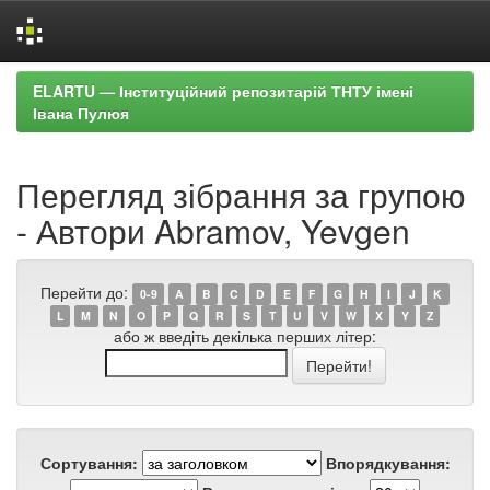
Skip
ELARTU — Інституційний репозитарій ТНТУ імені
navigation
Івана Пулюя
Перегляд зібрання за групою
- Автори Abramov, Yevgen
Перейти до:
0-9
A
B
C
D
E
F
G
H
I
J
K
L
M
N
O
P
Q
R
S
T
U
V
W
X
Y
Z
або ж введіть декілька перших літер:
Сортування:
Впорядкування: