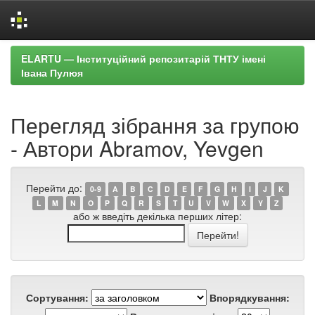
Skip
ELARTU — Інституційний репозитарій ТНТУ імені
navigation
Івана Пулюя
Перегляд зібрання за групою
- Автори Abramov, Yevgen
Перейти до:
0-9
A
B
C
D
E
F
G
H
I
J
K
L
M
N
O
P
Q
R
S
T
U
V
W
X
Y
Z
або ж введіть декілька перших літер:
Сортування:
Впорядкування: