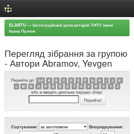
Skip
ELARTU — Інституційний репозитарій ТНТУ імені
navigation
Івана Пулюя
Перегляд зібрання за групою
- Автори Abramov, Yevgen
Перейти до:
0-9
A
B
C
D
E
F
G
H
I
J
K
L
M
N
O
P
Q
R
S
T
U
V
W
X
Y
Z
або ж введіть декілька перших літер:
Сортування:
Впорядкування: