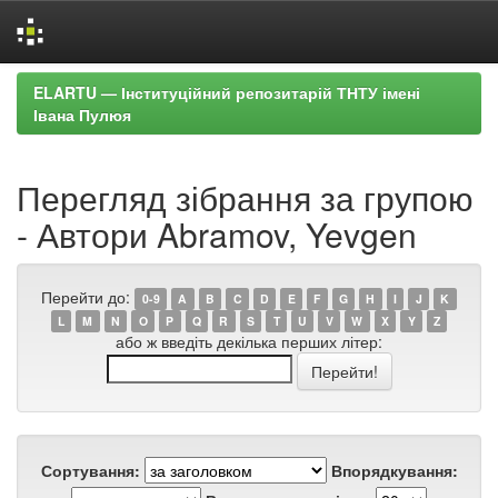
Skip
ELARTU — Інституційний репозитарій ТНТУ імені
navigation
Івана Пулюя
Перегляд зібрання за групою
- Автори Abramov, Yevgen
Перейти до:
0-9
A
B
C
D
E
F
G
H
I
J
K
L
M
N
O
P
Q
R
S
T
U
V
W
X
Y
Z
або ж введіть декілька перших літер:
Сортування:
Впорядкування: