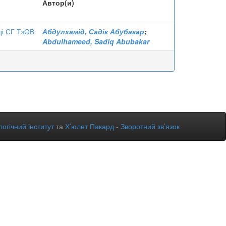
Автор(и)
ді СГ ТзОВ
Абдулхамід, Садік Абубакар
;
Abdulhameed, Sadiq Abubakar
огічний інститут
та
Х’юлет Пакард
-
Зворотний зв’язок