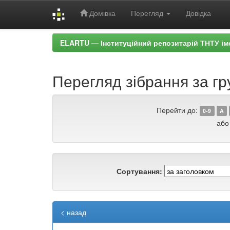
Домівка
Перегляд
Довідка
Skip
ELARTU — Інституційний репозитарій ТНТУ ім
navigation
Перегляд зібрання за г
Перейти до:
0-9
A
або
Сортування:
< назад