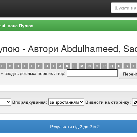
ені Івана Пулюя
рупою - Автори Abdulhameed, Sa
B
C
D
E
F
G
H
I
J
K
L
M
N
O
P
Q
R
S
T
 ж введіть декілька перших літер:
Впорядкування:
Вивести на сторінку:
Результати від 2 до 2 із 2