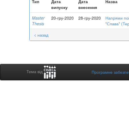
Тип
Дата
Дата
Назва
випуску
внесення
Master
20-гру-2020
28-гру-2020
Напрями пок
Thesis
"Слава" (Тер
< назад
Тема від
Програмне забезп