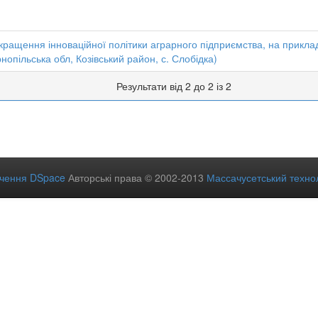
ращення інноваційної політики аграрного підприємства, на прикла
нопільська обл, Козівський район, с. Слобідка)
Результати від 2 до 2 із 2
ечення DSpace
Авторські права © 2002-2013
Массачусетський технол