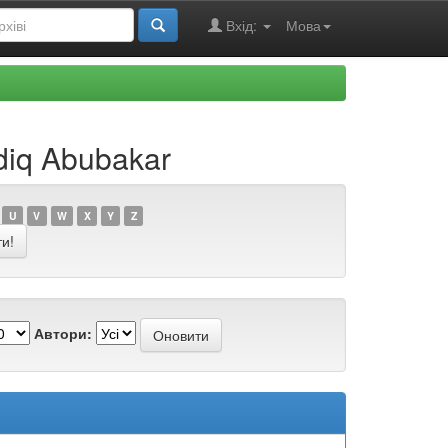
Вхід:
Мова
diq Abubakar
U
V
W
X
Y
Z
Автори: