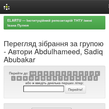
Skip
ELARTU — Інституційний репозитарій ТНТУ імені
navigation
Івана Пулюя
Перегляд зібрання за групою
- Автори Abdulhameed, Sadiq
Abubakar
Перейти до:
0-9
A
B
C
D
E
F
G
H
I
J
K
L
M
N
O
P
Q
R
S
T
U
V
W
X
Y
Z
або ж введіть декілька перших літер: