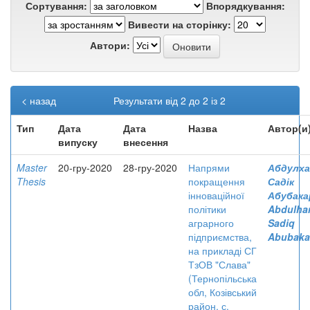
Сортування:
Впорядкування:
Вивести на сторінку:
Автори:
< назад
Результати від 2 до 2 із 2
Тип
Дата
Дата
Назва
Автор(и
випуску
внесення
Master
20-гру-2020
28-гру-2020
Напрями
Абдулха
Thesis
покращення
Садік
інноваційної
Абубака
політики
Abdulha
аграрного
Sadiq
підприємства,
Abubaka
на прикладі СГ
ТзОВ "Слава"
(Тернопільська
обл, Козівський
район, с.