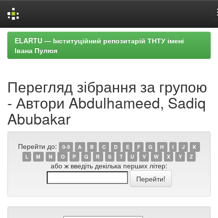
Skip
ELARTU — Інституційний репозитарій ТНТУ імені
navigation
Івана Пулюя
Перегляд зібрання за групою
- Автори Abdulhameed, Sadiq
Abubakar
Перейти до:
0-9
A
B
C
D
E
F
G
H
I
J
K
L
M
N
O
P
Q
R
S
T
U
V
W
X
Y
Z
або ж введіть декілька перших літер: