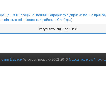
ращення інноваційної політики аграрного підприємства, на прикла
нопільська обл, Козівський район, с. Слобідка)
Результати від 2 до 2 із 2
ечення DSpace
Авторські права © 2002-2013
Массачусетський технол