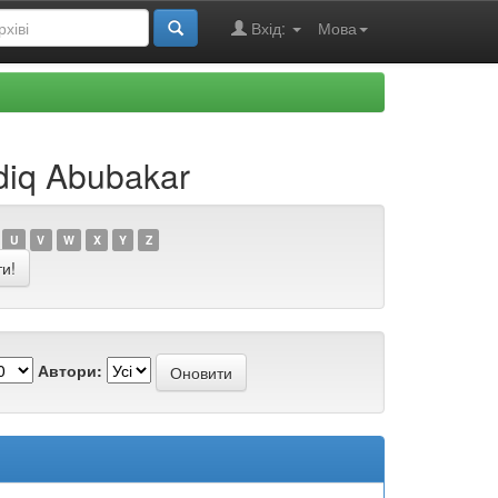
Вхід:
Мова
diq Abubakar
U
V
W
X
Y
Z
Автори: