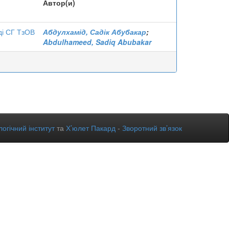
Автор(и)
ді СГ ТзОВ
Абдулхамід, Садік Абубакар
;
Abdulhameed, Sadiq Abubakar
огічний інститут
та
Х’юлет Пакард
-
Зворотний зв’язок