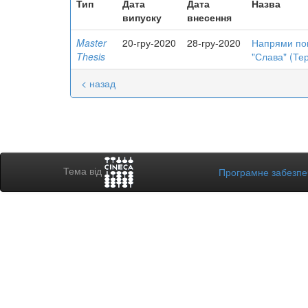
Тип
Дата
Дата
Назва
випуску
внесення
Master
20-гру-2020
28-гру-2020
Напрями пок
Thesis
"Слава" (Тер
< назад
Тема від
Програмне забезп