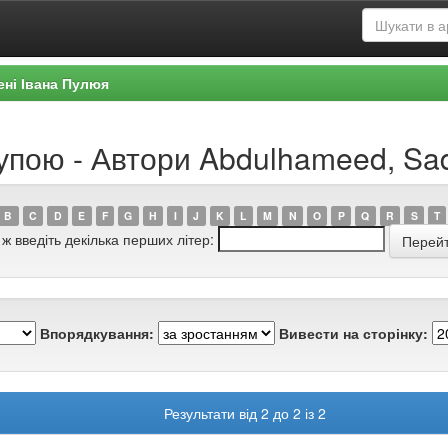
ені Івана Пулюя
рупою - Автори Abdulhameed, Sa
B
C
D
E
F
G
H
I
J
K
L
M
N
O
P
Q
R
S
T
 ж введіть декілька перших літер:
Впорядкування:
Вивести на сторінку:
Результати від 2 до 2 із 2