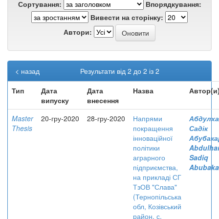
Сортування:
Впорядкування:
Вивести на сторінку:
Автори:
< назад
Результати від 2 до 2 із 2
Тип
Дата
Дата
Назва
Автор(и
випуску
внесення
Master
20-гру-2020
28-гру-2020
Напрями
Абдулха
Thesis
покращення
Садік
інноваційної
Абубака
політики
Abdulha
аграрного
Sadiq
підприємства,
Abubaka
на прикладі СГ
ТзОВ "Слава"
(Тернопільська
обл, Козівський
район, с.