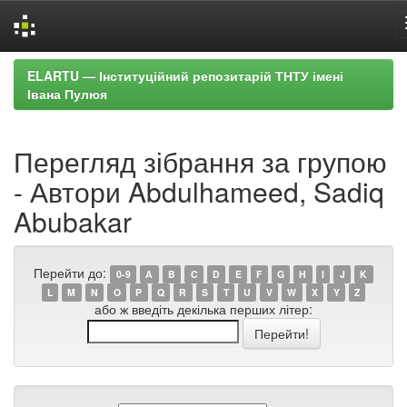
Skip
ELARTU — Інституційний репозитарій ТНТУ імені
navigation
Івана Пулюя
Перегляд зібрання за групою
- Автори Abdulhameed, Sadiq
Abubakar
Перейти до:
0-9
A
B
C
D
E
F
G
H
I
J
K
L
M
N
O
P
Q
R
S
T
U
V
W
X
Y
Z
або ж введіть декілька перших літер: