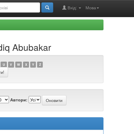
Вхід:
Мова
diq Abubakar
U
V
W
X
Y
Z
Автори: