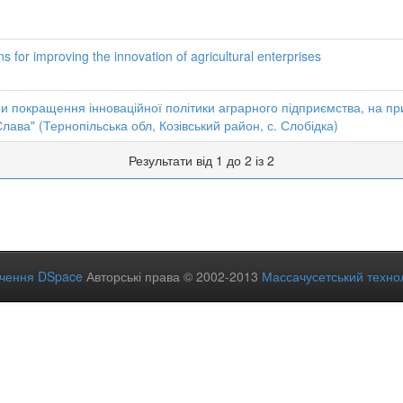
ns for improving the innovation of agricultural enterprises
 покращення інноваційної політики аграрного підприємства, на пр
лава" (Тернопільська обл, Козівський район, с. Слобідка)
Результати від 1 до 2 із 2
ечення DSpace
Авторські права © 2002-2013
Массачусетський технол