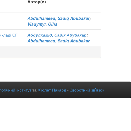
Автор(и)
Abdulhameed, Sadiq Abubakar
;
Vladymyr, Olha
икладі СГ
Абдулхамід, Садік Абубакар
;
Abdulhameed, Sadiq Abubakar
огічний інститут
та
Х’юлет Пакард
-
Зворотний зв’язок