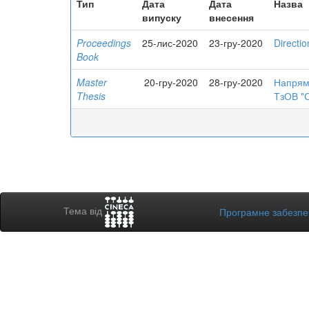
Тип
Дата
Дата
Назва
випуску
внесення
Proceedings
25-лис-2020
23-гру-2020
Directio
Book
Master
20-гру-2020
28-гру-2020
Напрями
Thesis
ТзОВ "С
Тема від
Програмне забезп