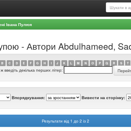
ені Івана Пулюя
рупою - Автори Abdulhameed, Sa
B
C
D
E
F
G
H
I
J
K
L
M
N
O
P
Q
R
S
T
 ж введіть декілька перших літер:
Впорядкування:
Вивести на сторінку:
Результати від 1 до 2 із 2