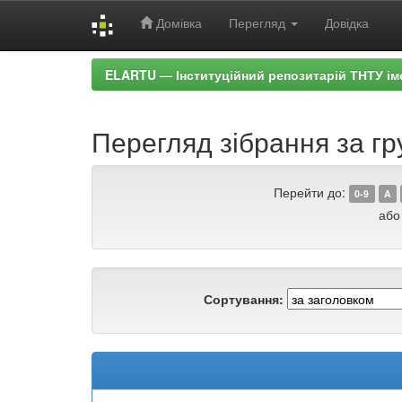
Домівка
Перегляд
Довідка
Skip
ELARTU — Інституційний репозитарій ТНТУ ім
navigation
Перегляд зібрання за г
Перейти до:
0-9
A
або
Сортування: