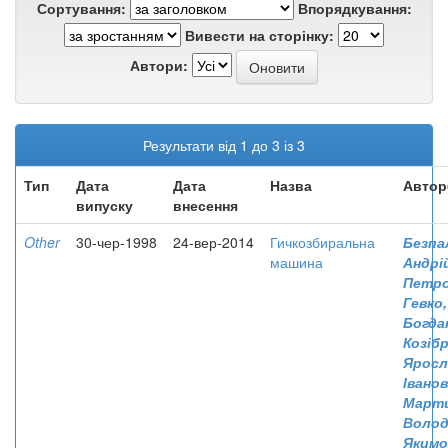
Сортування:
Впорядкування:
Вивести на сторінку:
Автори:
Результати від 1 до 3 із 3
Тип
Дата
Дата
Назва
Автор
випуску
внесення
Other
30-чер-1998
24-вер-2014
Гичкозбиральна
Безпа
машина
Андрі
Петр
Гевко
Богда
Козіб
Яросл
Івано
Марти
Воло
Якимо