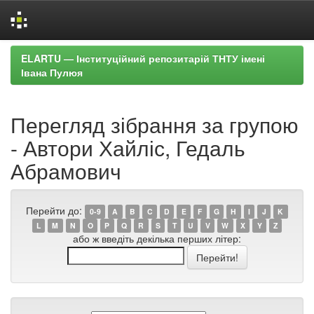
Skip
ELARTU — Інституційний репозитарій ТНТУ імені
navigation
Івана Пулюя
Перегляд зібрання за групою
- Автори Хайліс, Гедаль
Абрамович
Перейти до:
0-9
A
B
C
D
E
F
G
H
I
J
K
L
M
N
O
P
Q
R
S
T
U
V
W
X
Y
Z
або ж введіть декілька перших літер: