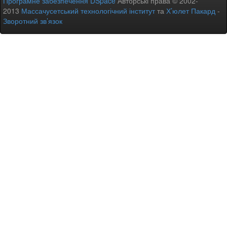
Програмне забезпечення DSpace
Авторські права © 2002-
2013
Массачусетський технологічний інститут
та
Х’юлет Пакард
-
Зворотний зв’язок