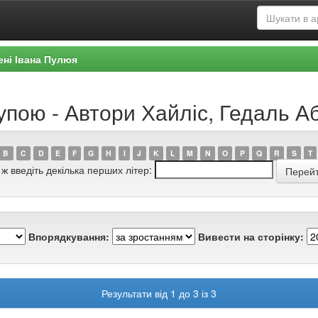
ені Івана Пулюя
рупою - Автори Хайліс, Гедаль 
B
C
D
E
F
G
H
I
J
K
L
M
N
O
P
Q
R
S
T
 ж введіть декілька перших літер:
Впорядкування:
Вивести на сторінку:
Результати від 1 до 3 із 3