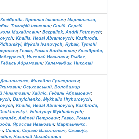
;
Козіброда, Ярослав Іванович
;
Мартиненко,
ибак, Тимофій Іванович
;
Синій, Сергій
икола Михайлович
;
Bezpaliok, Andrii Petrovych
;
novych
;
Khailis, Hedal Abramovych
;
Kozibroda,
Pidhurskyi, Mykola Ivanovych
;
Rybak, Tymofii
етрович
;
Гевко, Роман Богданович
;
Козиброда,
Подгурский, Николай Иванович
;
Рыбак,
 Гедаль Абрамович
;
Хелемендик, Николай
;
Данильченко, Михайло Григорович
;
Якимович
;
Осуховський, Володимир
ій Микитович
;
Хайліс, Гедаль Абрамович
;
ovych
;
Danylchenko, Mykhailo Hryhorovych
;
novych
;
Khailis, Hedal Abramovych
;
Kozibroda,
Osukhovskyi, Volodymyr Mykhailovych
;
езпалёк, Андрей Петрович
;
Гевко, Роман
рода, Ярослав Иванович
;
Мартыненко,
ич
;
Синий, Сергей Васильевич
;
Смакоуз,
ндик, Николай Михайлович