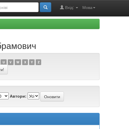
Вхід:
Мова
Абрамович
U
V
W
X
Y
Z
Автори: