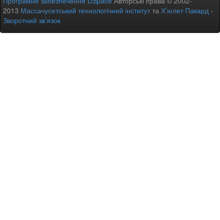
Програмне забезпечення DSpace
Авторські права © 2002-
2013
Массачусетський технологічний інститут
та
Х’юлет Пакард
-
Зворотний зв’язок