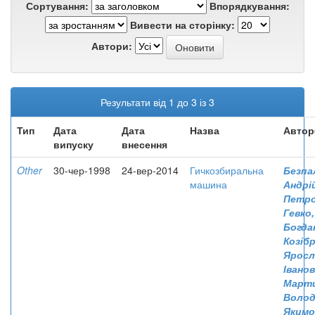
Сортування:
Впорядкування:
Вивести на сторінку:
Автори:
Результати від 1 до 3 із 3
Тип
Дата
Дата
Назва
Автор
випуску
внесення
Other
30-чер-1998
24-вер-2014
Гичкозбиральна
Безпа
машина
Андрі
Петр
Гевко
Богда
Козіб
Яросл
Івано
Марти
Воло
Якимо