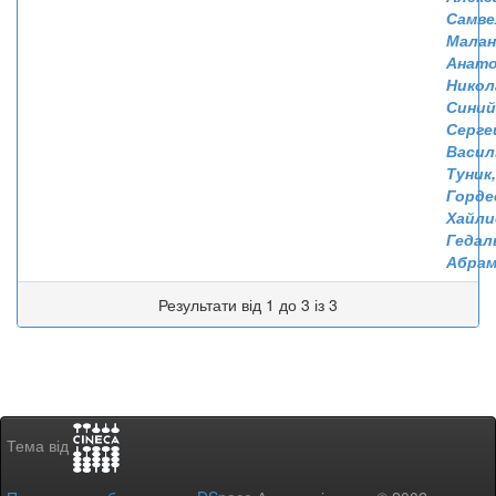
Самве
Малан
Анат
Никол
Синий
Серге
Васил
Туник,
Горде
Хайли
Гедал
Абрам
Результати від 1 до 3 із 3
Тема від