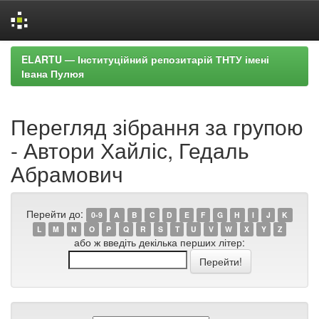
Skip
ELARTU — Інституційний репозитарій ТНТУ імені
navigation
Івана Пулюя
Перегляд зібрання за групою
- Автори Хайліс, Гедаль
Абрамович
Перейти до:
0-9
A
B
C
D
E
F
G
H
I
J
K
L
M
N
O
P
Q
R
S
T
U
V
W
X
Y
Z
або ж введіть декілька перших літер: