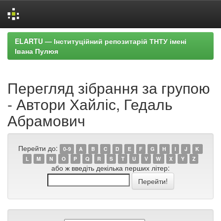
Skip
ELARTU — Інституційний репозитарій ТНТУ імені
navigation
Івана Пулюя
Перегляд зібрання за групою
- Автори Хайліс, Гедаль
Абрамович
Перейти до:
0-9
A
B
C
D
E
F
G
H
I
J
K
L
M
N
O
P
Q
R
S
T
U
V
W
X
Y
Z
або ж введіть декілька перших літер: