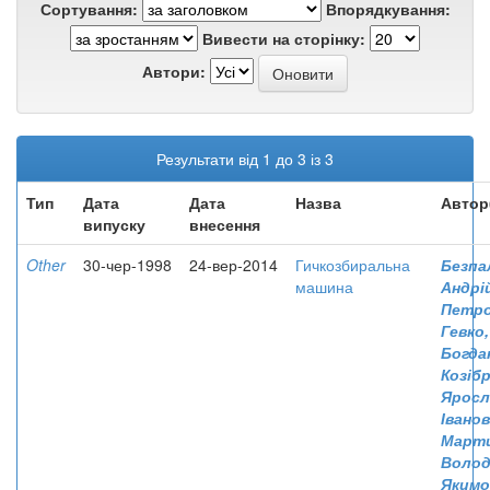
Сортування:
Впорядкування:
Вивести на сторінку:
Автори:
Результати від 1 до 3 із 3
Тип
Дата
Дата
Назва
Автор
випуску
внесення
Other
30-чер-1998
24-вер-2014
Гичкозбиральна
Безпа
машина
Андрі
Петр
Гевко
Богда
Козіб
Яросл
Івано
Марти
Воло
Якимо