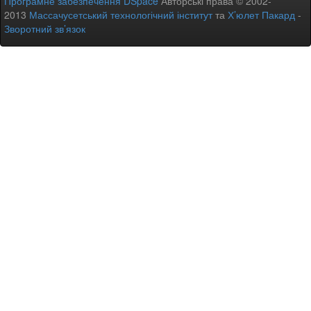
Програмне забезпечення DSpace
Авторські права © 2002-
2013
Массачусетський технологічний інститут
та
Х’юлет Пакард
-
Зворотний зв’язок