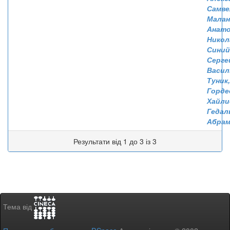
Самве
Малан
Анат
Никол
Синий
Серге
Васил
Туник,
Горде
Хайли
Гедал
Абрам
Результати від 1 до 3 із 3
Тема від