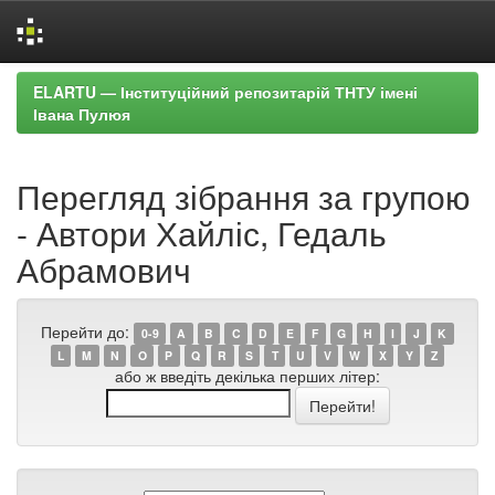
Skip
ELARTU — Інституційний репозитарій ТНТУ імені
navigation
Івана Пулюя
Перегляд зібрання за групою
- Автори Хайліс, Гедаль
Абрамович
Перейти до:
0-9
A
B
C
D
E
F
G
H
I
J
K
L
M
N
O
P
Q
R
S
T
U
V
W
X
Y
Z
або ж введіть декілька перших літер: