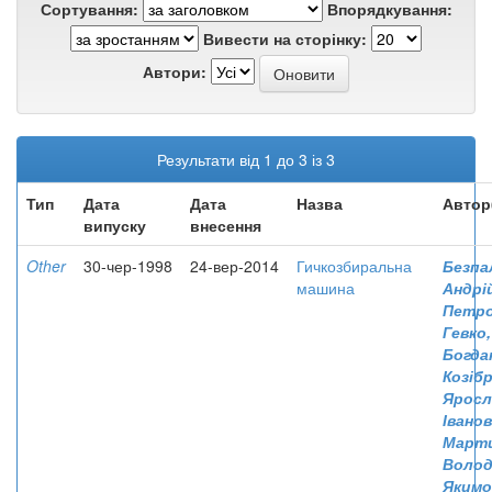
Сортування:
Впорядкування:
Вивести на сторінку:
Автори:
Результати від 1 до 3 із 3
Тип
Дата
Дата
Назва
Автор
випуску
внесення
Other
30-чер-1998
24-вер-2014
Гичкозбиральна
Безпа
машина
Андрі
Петр
Гевко
Богда
Козіб
Яросл
Івано
Марти
Воло
Якимо