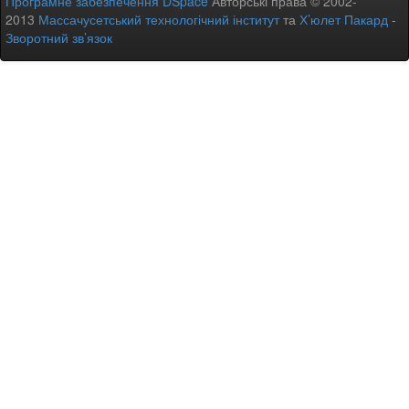
Програмне забезпечення DSpace
Авторські права © 2002-
2013
Массачусетський технологічний інститут
та
Х’юлет Пакард
-
Зворотний зв’язок