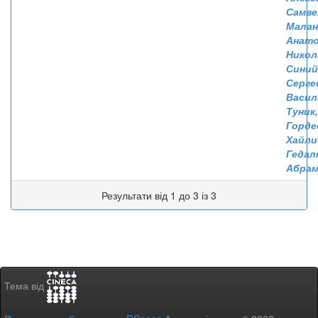
Самве
Малан
Анат
Никол
Синий
Серге
Васил
Туник,
Горде
Хайли
Гедал
Абрам
Результати від 1 до 3 із 3
Тема від