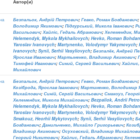
Автор(и)
на
Безпальок, Андрій Петрович
;
Гевко, Роман Богданович
Володимир Якимович
;
Підгурський, Микола Іванович
;
Р
Васильович
;
Хайліс, Гедаль Абрамович
;
Хелемендик, М
Helemendyk, Mykola Mykhailovych
;
Hevko, Roman Bohda
Yaroslav Ivanovych
;
Martynenko, Volodymyr Yakymovych
;
Ivanovych
;
Synii, Serhii Vasyliovych
;
Безпалёк, Андрей П
Ярослав Иванович
;
Мартыненко, Владимир Акимович
;
Тимофей Иванович
;
Синий, Сергей Васильевич
;
Хайлис,
Михайлович
на
Безпальок, Андрій Петрович
;
Гевко, Роман Богданович
Козіброда, Ярослав Іванович
;
Мартиненко, Володимир 
Михайлович
;
Синій, Сергій Васильович
;
Смакоуз, Георг
Хелемендик, Микола Михайлович
;
Bezpaliok, Andrii Petr
Helemendyk, Mykola Mykhailovych
;
Hevko, Roman Bohda
Yaroslav Ivanovych
;
Martynenko, Volodymyr Yakymovych
;
Smakouz, Heorhii Mykytovych
;
Synii, Serhii Vasyliovych
;
Б
Богданович
;
Данильченко, Михайло Григорьевич
;
Козиб
Владимир Акимович
;
Осуховский, Владимир Михайлов
Георгий Никитович
;
Хайлис, Гедаль Абрамович
;
Хелеме