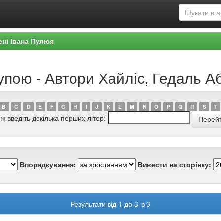
ені Івана Пулюя
рупою - Автори Хайліс, Гедаль 
B
C
D
E
F
G
H
I
J
K
L
M
N
O
P
Q
R
S
T
 ж введіть декілька перших літер:
Впорядкування:
Вивести на сторінку:
Результати від 1 до 3 із 3