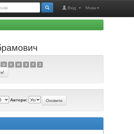
Вхід:
Мова
Абрамович
U
V
W
X
Y
Z
Автори: