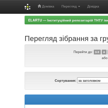
Домівка
Перегляд
Довідка
Skip
ELARTU — Інституційний репозитарій ТНТУ ім
navigation
Перегляд зібрання за г
Перейти до:
0-9
A
або
Сортування: