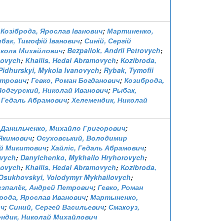
;
Козіброда, Ярослав Іванович
;
Мартиненко,
ибак, Тимофій Іванович
;
Синій, Сергій
икола Михайлович
;
Bezpaliok, Andrii Petrovych
;
novych
;
Khailis, Hedal Abramovych
;
Kozibroda,
Pidhurskyi, Mykola Ivanovych
;
Rybak, Tymofii
етрович
;
Гевко, Роман Богданович
;
Козиброда,
Подгурский, Николай Иванович
;
Рыбак,
 Гедаль Абрамович
;
Хелемендик, Николай
;
Данильченко, Михайло Григорович
;
Якимович
;
Осуховський, Володимир
ій Микитович
;
Хайліс, Гедаль Абрамович
;
ovych
;
Danylchenko, Mykhailo Hryhorovych
;
novych
;
Khailis, Hedal Abramovych
;
Kozibroda,
Osukhovskyi, Volodymyr Mykhailovych
;
езпалёк, Андрей Петрович
;
Гевко, Роман
рода, Ярослав Иванович
;
Мартыненко,
ич
;
Синий, Сергей Васильевич
;
Смакоуз,
ндик, Николай Михайлович