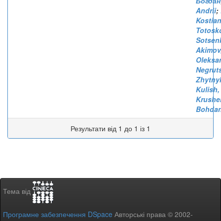
Богдан
Andrii
;
Kostia
Totosk
Sotsenk
Akimov
Oleksa
Negrut
Zhytny
Kulish,
Krushel
Bohda
Результати від 1 до 1 із 1
Тема від
Програмне забезпечення DSpace
Авторські права © 2002-