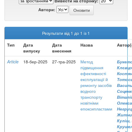
Вивести на сторінку:
Автори:
Результати від 1 до 1 із 1
Тип
Дата
Дата
Назва
Автор(
випуску
внесення
Article
18-бер-2025
27-тра-2025
Метод
Букето
підвищення
Клєвцо
ефективності
Костя
експлуатації й
Тотось
ремонту засобів
Васил
водного
Соценк
транспорту
Віталі
новітніми
Олекс
епоксипластами
Негруц
Житник
Куліш,
Крушел