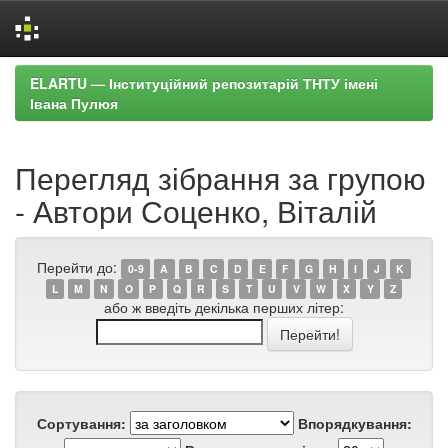
Skip
ELARTU — Інституційний репозитарій ТНТУ імені
navigation
Івана Пулюя
Перегляд зібрання за групою
- Автори Соценко, Віталій
Перейти до:
0-9
A
B
C
D
E
F
G
H
I
J
K
L
M
N
O
P
Q
R
S
T
U
V
W
X
Y
Z
або ж введіть декілька перших літер:
Сортування:
Впорядкування: