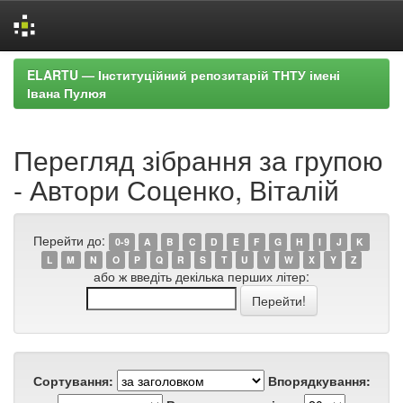
Skip
ELARTU — Інституційний репозитарій ТНТУ імені
navigation
Івана Пулюя
Перегляд зібрання за групою
- Автори Соценко, Віталій
Перейти до:
0-9
A
B
C
D
E
F
G
H
I
J
K
L
M
N
O
P
Q
R
S
T
U
V
W
X
Y
Z
або ж введіть декілька перших літер:
Сортування:
Впорядкування: