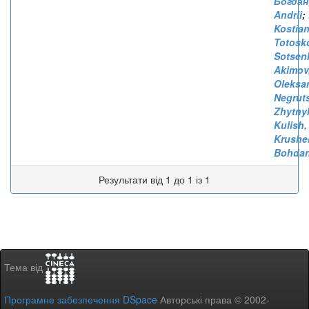
Богдан
Andrii
;
Kostia
Totosk
Sotsenk
Akimov
Oleksa
Negrut
Zhytny
Kulish,
Krushel
Bohda
Результати від 1 до 1 із 1
Тема від
Програмне забезпечення DSpace
Авторські права © 2002-