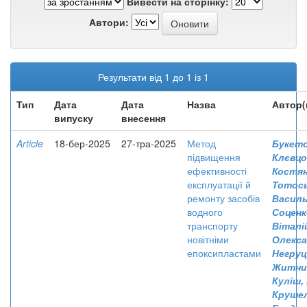
Вивести на сторінку:
Автори:
Результати від 1 до 1 із 1
Тип
Дата
Дата
Назва
Автор(
випуску
внесення
Article
18-бер-2025
27-тра-2025
Метод
Букето
підвищення
Клєвцо
ефективності
Костя
експлуатації й
Тотось
ремонту засобів
Васил
водного
Соценк
транспорту
Віталі
новітніми
Олекс
епоксипластами
Негруц
Житник
Куліш,
Крушел