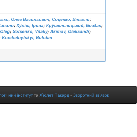
ько, Олег Васильович
;
Соценко, Віталій
;
Данило
;
Куліш, Ірина
;
Крушельницький, Богдан
;
 Oleg
;
Sotsenko, Vitaliy
;
Akimov, Oleksandr
;
;
Krushelnytskyi, Bohdan
огічний інститут
та
Х’юлет Пакард
-
Зворотний зв’язок