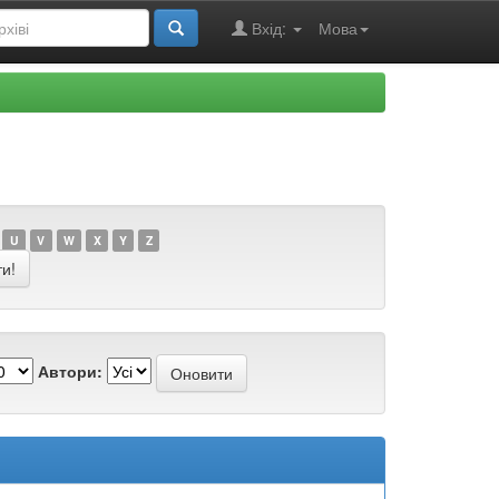
Вхід:
Мова
U
V
W
X
Y
Z
Автори: