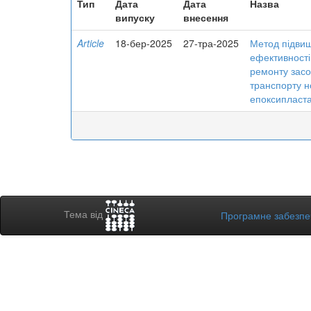
Тип
Дата
Дата
Назва
випуску
внесення
Article
18-бер-2025
27-тра-2025
Метод підви
ефективності
ремонту засо
транспорту н
епоксипласт
Тема від
Програмне забезп