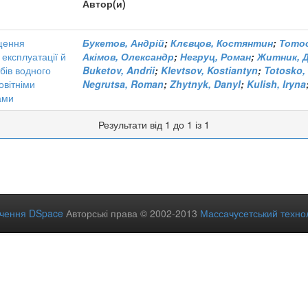
Автор(и)
щення
Букетов, Андрій
;
Клєвцов, Костянтин
;
Тотос
 експлуатації й
Акімов, Олександр
;
Негруц, Роман
;
Житник, 
бів водного
Buketov, Andrii
;
Klevtsov, Kostiantyn
;
Totosko,
овітніми
Negrutsa, Roman
;
Zhytnyk, Danyl
;
Kulish, Iryna
ами
Результати від 1 до 1 із 1
ечення DSpace
Авторські права © 2002-2013
Массачусетський технол