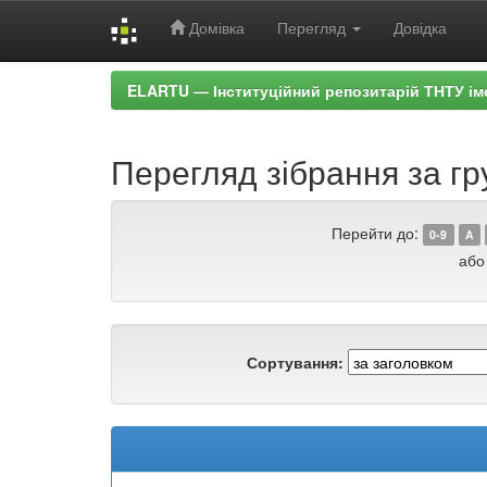
Домівка
Перегляд
Довідка
Skip
ELARTU — Інституційний репозитарій ТНТУ ім
navigation
Перегляд зібрання за гр
Перейти до:
0-9
A
або
Сортування: