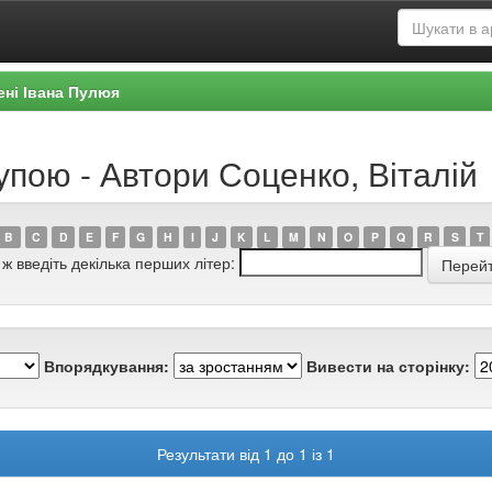
ені Івана Пулюя
упою - Автори Соценко, Віталій
B
C
D
E
F
G
H
I
J
K
L
M
N
O
P
Q
R
S
T
 ж введіть декілька перших літер:
Впорядкування:
Вивести на сторінку:
Результати від 1 до 1 із 1