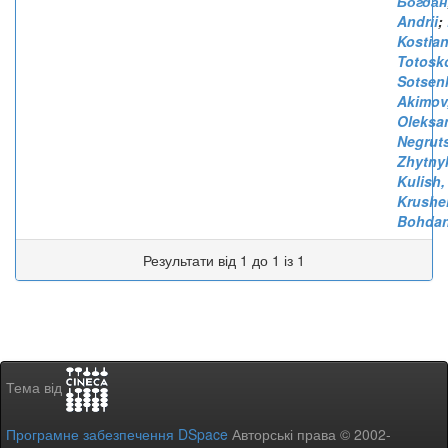
Богдан
Andrii
;
Kostia
Totosk
Sotsenk
Akimov
Oleksa
Negrut
Zhytny
Kulish,
Krushel
Bohda
Результати від 1 до 1 із 1
Тема від
Програмне забезпечення DSpace
Авторські права © 2002-