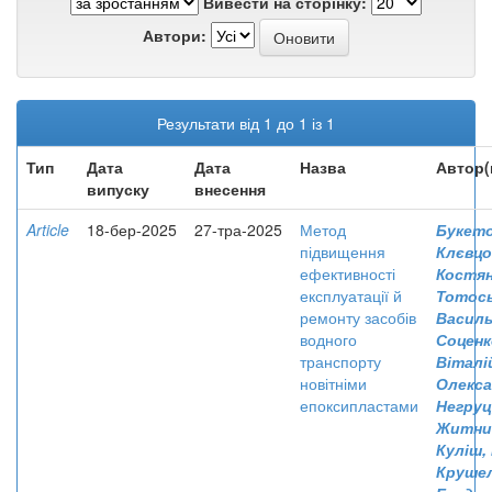
Вивести на сторінку:
Автори:
Результати від 1 до 1 із 1
Тип
Дата
Дата
Назва
Автор(
випуску
внесення
Article
18-бер-2025
27-тра-2025
Метод
Букето
підвищення
Клєвцо
ефективності
Костя
експлуатації й
Тотось
ремонту засобів
Васил
водного
Соценк
транспорту
Віталі
новітніми
Олекс
епоксипластами
Негруц
Житник
Куліш,
Крушел