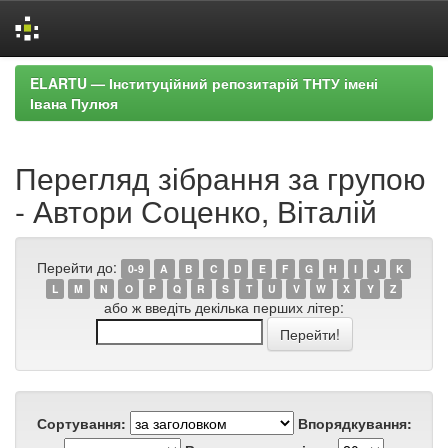
Skip
ELARTU — Інституційний репозитарій ТНТУ імені
navigation
Івана Пулюя
Перегляд зібрання за групою
- Автори Соценко, Віталій
Перейти до:
0-9
A
B
C
D
E
F
G
H
I
J
K
L
M
N
O
P
Q
R
S
T
U
V
W
X
Y
Z
або ж введіть декілька перших літер:
Сортування:
Впорядкування: