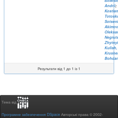
Богдан
Andrii
;
Kostia
Totosk
Sotsenk
Akimov
Oleksa
Negrut
Zhytny
Kulish,
Krushel
Bohda
Результати від 1 до 1 із 1
Тема від
Програмне забезпечення DSpace
Авторські права © 2002-