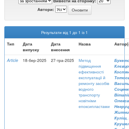
Вивести на сторінку:
Автори:
Результати від 1 до 1 із 1
Тип
Дата
Дата
Назва
Автор(
випуску
внесення
Article
18-бер-2025
27-тра-2025
Метод
Букето
підвищення
Клєвцо
ефективності
Костя
експлуатації й
Тотось
ремонту засобів
Васил
водного
Соценк
транспорту
Віталі
новітніми
Олекс
епоксипластами
Негруц
Житник
Куліш,
Крушел