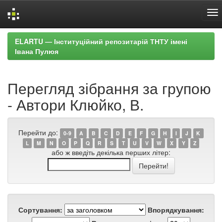
Skip
ELARTU — Інституційний репозитарій ТНТУ імені
navigation
Івана Пулюя
Перегляд зібрання за групою
- Автори Клюйко, В.
Перейти до:
0-9
A
B
C
D
E
F
G
H
I
J
K
L
M
N
O
P
Q
R
S
T
U
V
W
X
Y
Z
або ж введіть декілька перших літер:
Сортування:
Впорядкування: