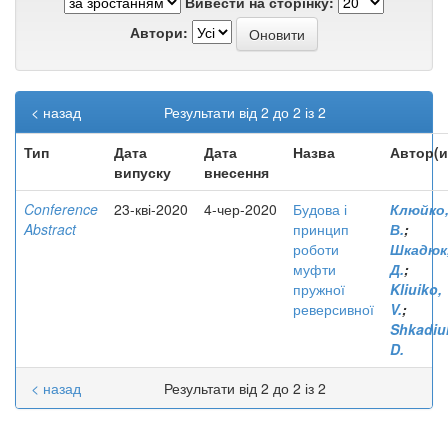
Вивести на сторінку:
Автори:
< назад
Результати від 2 до 2 із 2
Тип
Дата
Дата
Назва
Автор(и
випуску
внесення
Conference
23-кві-2020
4-чер-2020
Будова і
Клюйко
Abstract
принцип
В.
;
роботи
Шкадюк
муфти
Д.
;
пружної
Kliuiko,
реверсивної
V.
;
Shkadiu
D.
< назад
Результати від 2 до 2 із 2