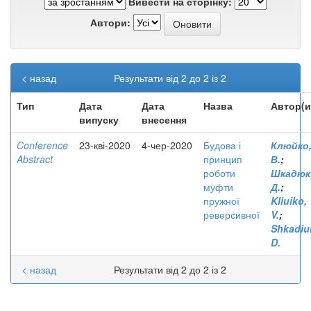
Вивести на сторінку:
Автори:
< назад
Результати від 2 до 2 із 2
Тип
Дата
Дата
Назва
Автор(и
випуску
внесення
Conference
23-кві-2020
4-чер-2020
Будова і
Клюйко
Abstract
принцип
В.
;
роботи
Шкадюк
муфти
Д.
;
пружної
Kliuiko,
реверсивної
V.
;
Shkadiu
D.
< назад
Результати від 2 до 2 із 2