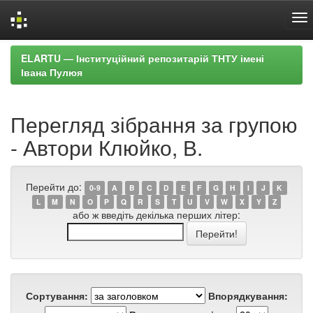
Skip
ELARTU — Інституційний репозитарій ТНТУ імені
navigation
Івана Пулюя
Перегляд зібрання за групою
- Автори Клюйко, В.
Перейти до:
0-9
A
B
C
D
E
F
G
H
I
J
K
L
M
N
O
P
Q
R
S
T
U
V
W
X
Y
Z
або ж введіть декілька перших літер:
Сортування:
Впорядкування: