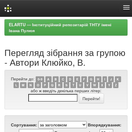
Skip
ELARTU — Інституційний репозитарій ТНТУ імені
navigation
Івана Пулюя
Перегляд зібрання за групою
- Автори Клюйко, В.
Перейти до:
0-9
A
B
C
D
E
F
G
H
I
J
K
L
M
N
O
P
Q
R
S
T
U
V
W
X
Y
Z
або ж введіть декілька перших літер:
Сортування:
Впорядкування: