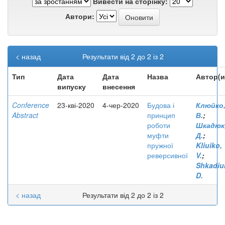
Вивести на сторінку:
Автори:
< назад
Результати від 2 до 2 із 2
Тип
Дата
Дата
Назва
Автор(и
випуску
внесення
Conference
23-кві-2020
4-чер-2020
Будова і
Клюйко
Abstract
принцип
В.
;
роботи
Шкадюк
муфти
Д.
;
пружної
Kliuiko,
реверсивної
V.
;
Shkadiu
D.
< назад
Результати від 2 до 2 із 2