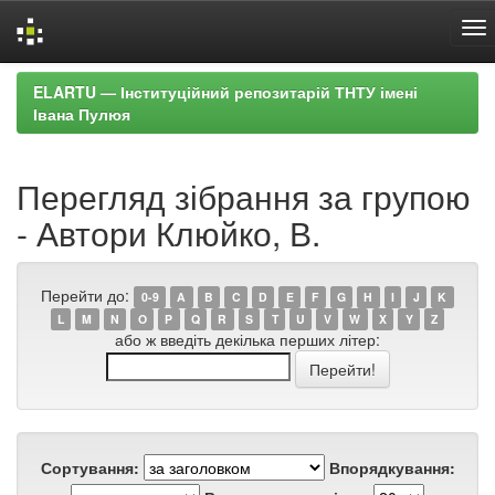
Skip
ELARTU — Інституційний репозитарій ТНТУ імені
navigation
Івана Пулюя
Перегляд зібрання за групою
- Автори Клюйко, В.
Перейти до:
0-9
A
B
C
D
E
F
G
H
I
J
K
L
M
N
O
P
Q
R
S
T
U
V
W
X
Y
Z
або ж введіть декілька перших літер:
Сортування:
Впорядкування: