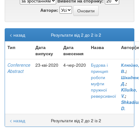
Вивести на сторінку:
Автори:
< назад
Результати від 2 до 2 із 2
Тип
Дата
Дата
Назва
Автор(и
випуску
внесення
Conference
23-кві-2020
4-чер-2020
Будова і
Клюйко
Abstract
принцип
В.
;
роботи
Шкадюк
муфти
Д.
;
пружної
Kliuiko,
реверсивної
V.
;
Shkadiu
D.
< назад
Результати від 2 до 2 із 2