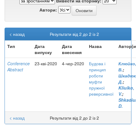
Вивести на сторінку:
Автори:
< назад
Результати від 2 до 2 із 2
Тип
Дата
Дата
Назва
Автор(и
випуску
внесення
Conference
23-кві-2020
4-чер-2020
Будова і
Клюйко
Abstract
принцип
В.
;
роботи
Шкадюк
муфти
Д.
;
пружної
Kliuiko,
реверсивної
V.
;
Shkadiu
D.
< назад
Результати від 2 до 2 із 2