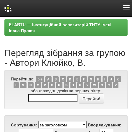
Skip
ELARTU — Інституційний репозитарій ТНТУ імені
navigation
Івана Пулюя
Перегляд зібрання за групою
- Автори Клюйко, В.
Перейти до:
0-9
A
B
C
D
E
F
G
H
I
J
K
L
M
N
O
P
Q
R
S
T
U
V
W
X
Y
Z
або ж введіть декілька перших літер:
Сортування:
Впорядкування: