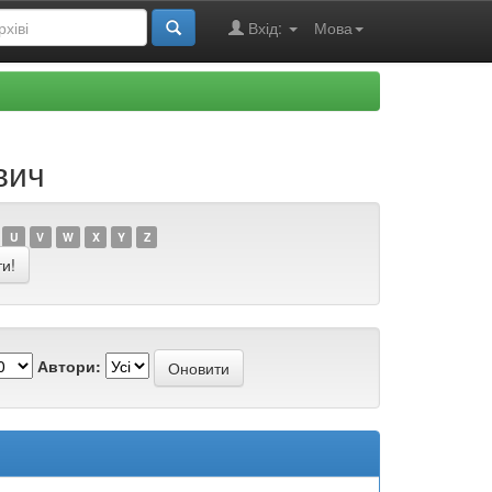
Вхід:
Мова
вич
U
V
W
X
Y
Z
Автори: