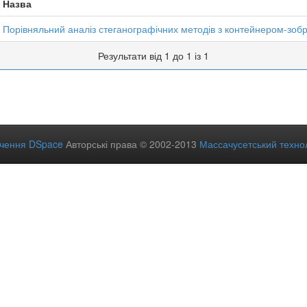
Назва
Порівняльний аналіз стеганографічних методів з контейнером-зо
Результати від 1 до 1 із 1
ечення DSpace
Авторські права © 2002-2013
Массачусетський технол