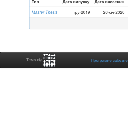
Тип
Дата випуску
Дата внесення
Master Thesis
гру-2019
20-січ-2020
Тема від
Програмне забезп