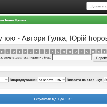
ені Івана Пулюя
упою - Автори Гулка, Юрій Ігоро
B
C
D
E
F
G
H
I
J
K
L
M
N
O
P
Q
R
S
T
 ж введіть декілька перших літер:
Впорядкування:
Вивести на сторінку:
Результати від 1 до 1 із 1