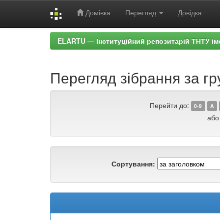
Домівка
Перегляд
Довідка
Skip
ELARTU — Інституційний репозитарій ТНТУ ім
navigation
Перегляд зібрання за гр
Перейти до:
0-9
A
або
Сортування: