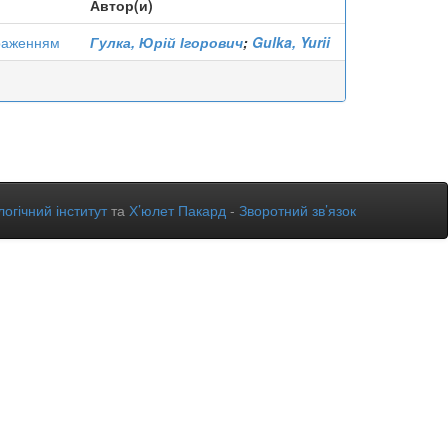
Автор(и)
браженням
Гулка, Юрій Ігорович
;
Gulka, Yurii
огічний інститут
та
Х’юлет Пакард
-
Зворотний зв’язок