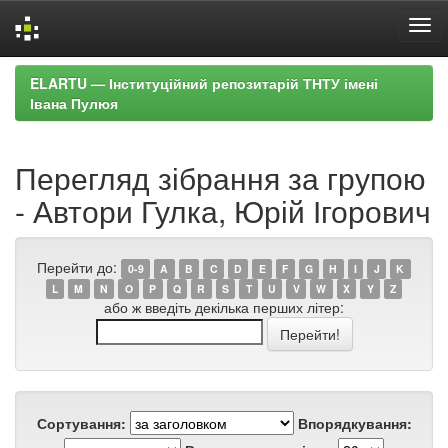
Skip
ELARTU — Інституційний репозитарій ТНТУ імені
navigation
Івана Пулюя
Перегляд зібрання за групою
- Автори Гулка, Юрій Ігорович
Перейти до:
0-9
A
B
C
D
E
F
G
H
I
J
K
L
M
N
O
P
Q
R
S
T
U
V
W
X
Y
Z
або ж введіть декілька перших літер:
Сортування:
Впорядкування: