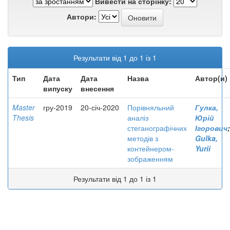
Вивести на сторінку:
Автори:
Результати від 1 до 1 із 1
Тип
Дата
Дата
Назва
Автор(и)
випуску
внесення
Master
гру-2019
20-січ-2020
Порівняльний
Гулка,
Thesis
аналіз
Юрій
стеганографічних
Ігорович
;
методів з
Gulka,
контейнером-
Yurii
зображенням
Результати від 1 до 1 із 1