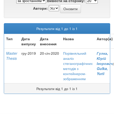
Вивести на сторінку:
Автори:
Результати від 1 до 1 із 1
Тип
Дата
Дата
Назва
Автор(и)
випуску
внесення
Master
гру-2019
20-січ-2020
Порівняльний
Гулка,
Thesis
аналіз
Юрій
стеганографічних
Ігорович
;
методів з
Gulka,
контейнером-
Yurii
зображенням
Результати від 1 до 1 із 1