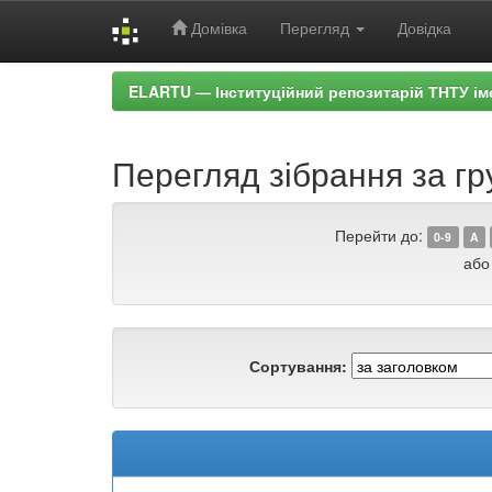
Домівка
Перегляд
Довідка
Skip
ELARTU — Інституційний репозитарій ТНТУ ім
navigation
Перегляд зібрання за гр
Перейти до:
0-9
A
або
Сортування: