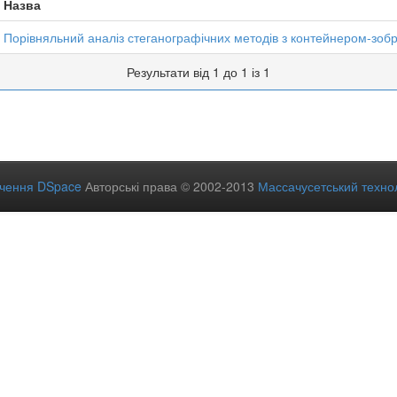
Назва
Порівняльний аналіз стеганографічних методів з контейнером-зо
Результати від 1 до 1 із 1
ечення DSpace
Авторські права © 2002-2013
Массачусетський технол