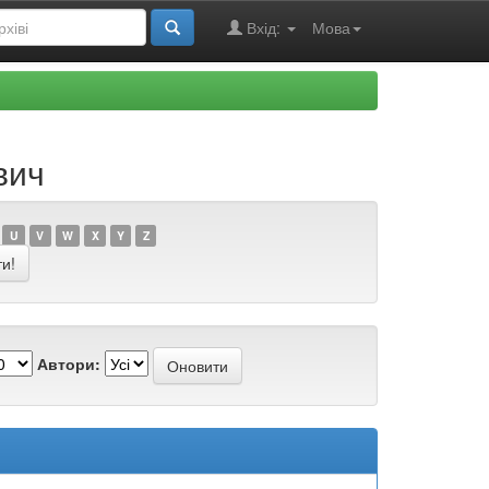
Вхід:
Мова
вич
U
V
W
X
Y
Z
Автори: