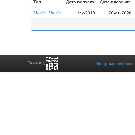
Тип
Дата випуску
Дата внесення
Master Thesis
гру-2019
20-січ-2020
Тема від
Програмне забезп