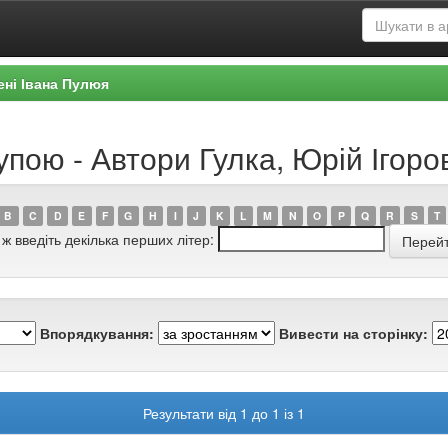
ені Івана Пулюя
упою - Автори Гулка, Юрій Ігоро
B
C
D
E
F
G
H
I
J
K
L
M
N
O
P
Q
R
S
T
 ж введіть декілька перших літер:
Впорядкування:
Вивести на сторінку:
Результати від 1 до 1 із 1