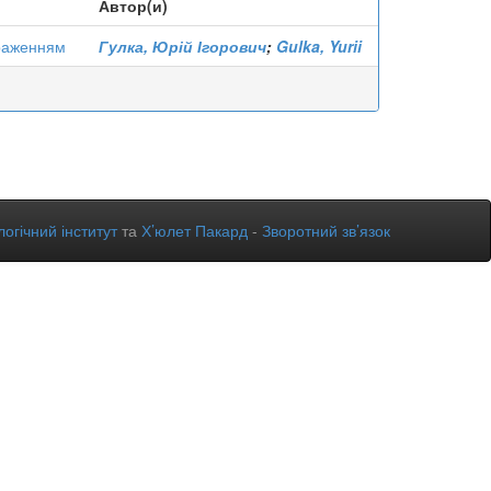
Автор(и)
браженням
Гулка, Юрій Ігорович
;
Gulka, Yurii
огічний інститут
та
Х’юлет Пакард
-
Зворотний зв’язок