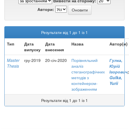
Вивести на сторінку:
Автори:
Результати від 1 до 1 із 1
Тип
Дата
Дата
Назва
Автор(и)
випуску
внесення
Master
гру-2019
20-січ-2020
Порівняльний
Гулка,
Thesis
аналіз
Юрій
стеганографічних
Ігорович
;
методів з
Gulka,
контейнером-
Yurii
зображенням
Результати від 1 до 1 із 1