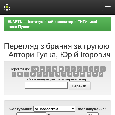
Skip
ELARTU — Інституційний репозитарій ТНТУ імені
navigation
Івана Пулюя
Перегляд зібрання за групою
- Автори Гулка, Юрій Ігорович
Перейти до:
0-9
A
B
C
D
E
F
G
H
I
J
K
L
M
N
O
P
Q
R
S
T
U
V
W
X
Y
Z
або ж введіть декілька перших літер:
Сортування:
Впорядкування: