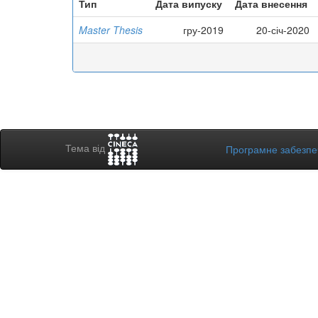
Тип
Дата випуску
Дата внесення
Master Thesis
гру-2019
20-січ-2020
Тема від
Програмне забезп