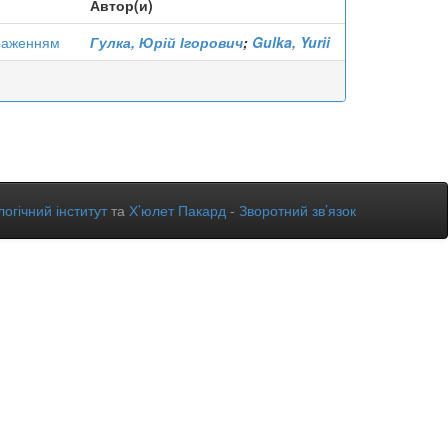
Автор(и)
браженням
Гулка, Юрій Ігорович
;
Gulka, Yurii
огічний інститут
та
Х’юлет Пакард
-
Зворотний зв’язок