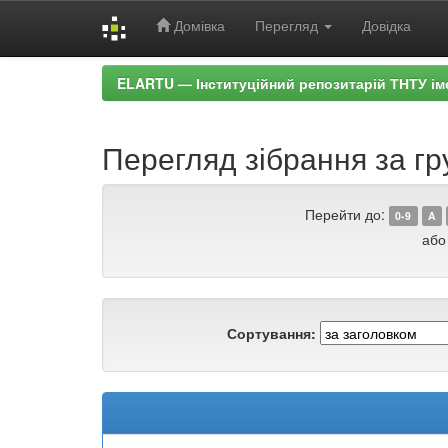
Домівка
Перегляд
Довідка
Skip
ELARTU — Інституційний репозитарій ТНТУ ім
navigation
Перегляд зібрання за гр
Перейти до:
0-9
A
або
Сортування: