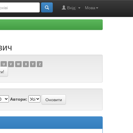
Вхід:
Мова
вич
U
V
W
X
Y
Z
Автори: