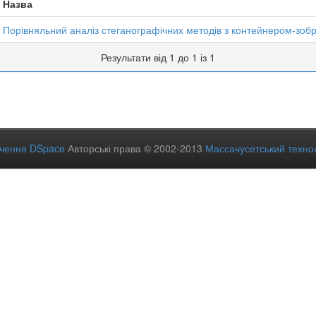
Назва
Порівняльний аналіз стеганографічних методів з контейнером-зо
Результати від 1 до 1 із 1
ечення DSpace
Авторські права © 2002-2013
Массачусетський технол