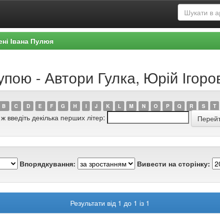
ені Івана Пулюя
упою - Автори Гулка, Юрій Ігоро
B
C
D
E
F
G
H
I
J
K
L
M
N
O
P
Q
R
S
T
 ж введіть декілька перших літер:
Впорядкування:
Вивести на сторінку:
Результати від 1 до 1 із 1