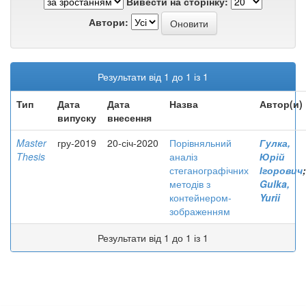
Вивести на сторінку:
Автори:
Результати від 1 до 1 із 1
Тип
Дата
Дата
Назва
Автор(и)
випуску
внесення
Master
гру-2019
20-січ-2020
Порівняльний
Гулка,
Thesis
аналіз
Юрій
стеганографічних
Ігорович
;
методів з
Gulka,
контейнером-
Yurii
зображенням
Результати від 1 до 1 із 1