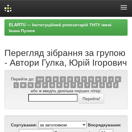
Skip
ELARTU — Інституційний репозитарій ТНТУ імені
navigation
Івана Пулюя
Перегляд зібрання за групою
- Автори Гулка, Юрій Ігорович
Перейти до:
0-9
A
B
C
D
E
F
G
H
I
J
K
L
M
N
O
P
Q
R
S
T
U
V
W
X
Y
Z
або ж введіть декілька перших літер:
Сортування:
Впорядкування: