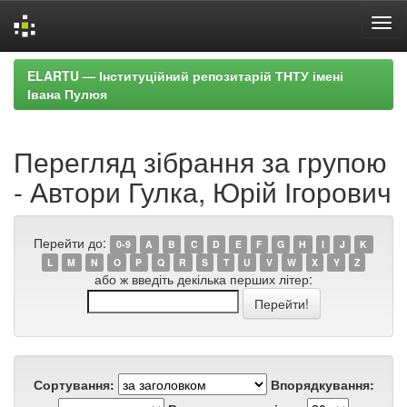
Skip
ELARTU — Інституційний репозитарій ТНТУ імені
navigation
Івана Пулюя
Перегляд зібрання за групою
- Автори Гулка, Юрій Ігорович
Перейти до:
0-9
A
B
C
D
E
F
G
H
I
J
K
L
M
N
O
P
Q
R
S
T
U
V
W
X
Y
Z
або ж введіть декілька перших літер:
Сортування:
Впорядкування: