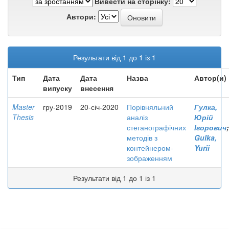
Вивести на сторінку:
Автори:
Результати від 1 до 1 із 1
Тип
Дата
Дата
Назва
Автор(и)
випуску
внесення
Master
гру-2019
20-січ-2020
Порівняльний
Гулка,
Thesis
аналіз
Юрій
стеганографічних
Ігорович
;
методів з
Gulka,
контейнером-
Yurii
зображенням
Результати від 1 до 1 із 1