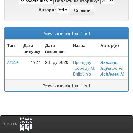
Вивести на сторінку:
Автори:
Результати від 1 до 1 із 1
Тип
Дата
Дата
Назва
Автор(и)
випуску
внесення
Article
1927
28-гру-2020
Про одну
Ахієзер,
теорему М.
Наум Ілліч
;
Brillouin’a
Achieser, N.
Результати від 1 до 1 із 1
Тема від