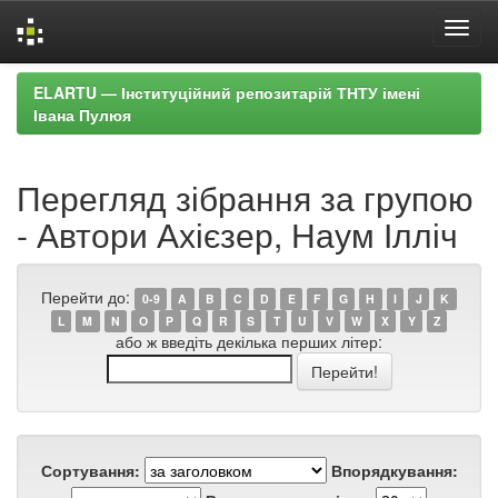
Skip
ELARTU — Інституційний репозитарій ТНТУ імені
navigation
Івана Пулюя
Перегляд зібрання за групою
- Автори Ахієзер, Наум Ілліч
Перейти до:
0-9
A
B
C
D
E
F
G
H
I
J
K
L
M
N
O
P
Q
R
S
T
U
V
W
X
Y
Z
або ж введіть декілька перших літер:
Сортування:
Впорядкування: