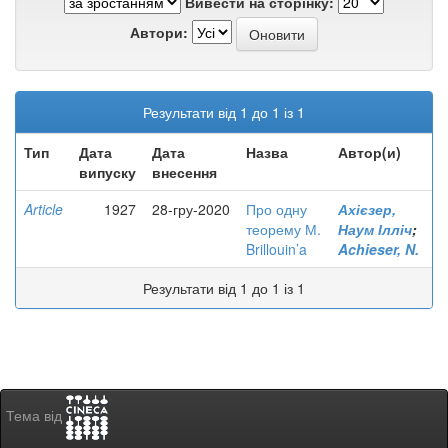
Вивести на сторінку:
Автори:
Результати від 1 до 1 із 1
Тип
Дата
Дата
Назва
Автор(и)
випуску
внесення
Article
1927
28-гру-2020
Про одну
Ахієзер,
теорему М.
Наум Ілліч
;
Brillouin’a
Achieser, N.
Результати від 1 до 1 із 1
Тема від