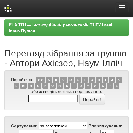
Skip
ELARTU — Інституційний репозитарій ТНТУ імені
navigation
Івана Пулюя
Перегляд зібрання за групою
- Автори Ахієзер, Наум Ілліч
Перейти до:
0-9
A
B
C
D
E
F
G
H
I
J
K
L
M
N
O
P
Q
R
S
T
U
V
W
X
Y
Z
або ж введіть декілька перших літер:
Сортування:
Впорядкування: