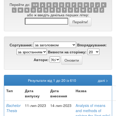
Перейти до:
0-9
A
B
C
D
E
F
G
H
I
J
K
L
M
N
O
P
Q
R
S
T
U
V
W
X
Y
Z
або ж введіть декілька перших літер:
Сортування:
Впорядкування:
Вивести на сторінку:
Автори:
Результати від 1 до 20 із 610
далі >
Тип
Дата
Дата
Назва
випуску
внесення
Bachelor
11-лип-2023
14-лип-2023
Analysis of means
Thesis
and methods of
solving the "last mile"