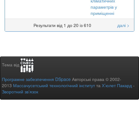
кліматичних
параметрів у
приміщенні
Результати від 1 до 20 із 610
далі >
Тема від
Програмне забезпечення DSpace
Авторські права © 2002-
2013
Массачусетський технологічний інститут
та
Х’юлет Пакард
-
Зворотний зв’язок