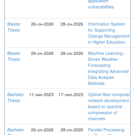
application
vulnerabilities
Master
26-січ-2026
28-січ-2026
Information System
Thesis
for Supporting
Change Management
in Higher Education
Master
26-січ-2026
28-січ-2026
Machine Learning–
Thesis
Driven Weather
Forecasting
Integrating Advanced
Data Analysis
Methods
Bachelor
11-лип-2023
17-лип-2023
Optical fiber computer
Thesis
network development
based on spectral
compression of
channels
Bachelor
26-січ-2026
28-січ-2026
Parallel Processing