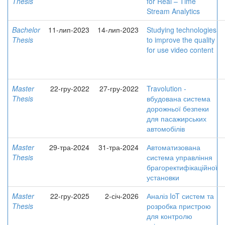
Thesis
for Real – Time
Stream Analytics
Bachelor
11-лип-2023
14-лип-2023
Studying technologies
Thesis
to improve the quality
for use video content
Master
22-гру-2022
27-гру-2022
Travolution -
Thesis
вбудована система
дорожньої безпеки
для пасажирських
автомобілів
Master
29-тра-2024
31-тра-2024
Автоматизована
Thesis
система управління
брагоректифікаційної
установки
Master
22-гру-2025
2-січ-2026
Аналіз IoT систем та
Thesis
розробка пристрою
для контролю