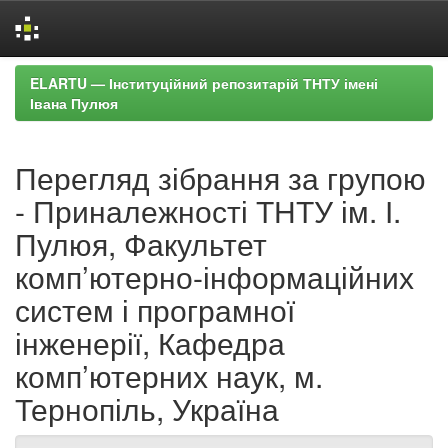
Skip
ELARTU — Інституційний репозитарій ТНТУ імені
navigation
Івана Пулюя
Перегляд зібрання за групою
- Приналежності ТНТУ ім. І.
Пулюя, Факультет
комп’ютерно-інформаційних
систем і програмної
інженерії, Кафедра
комп’ютерних наук, м.
Тернопіль, Україна