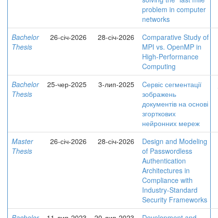
problem in computer
networks
Bachelor
26-січ-2026
28-січ-2026
Comparative Study of
Thesis
MPI vs. OpenMP in
High-Performance
Computing
Bachelor
25-чер-2025
3-лип-2025
Cервіс сегментації
Thesis
зображень
документів на основі
згорткових
нейронних мереж
Master
26-січ-2026
28-січ-2026
Design and Modeling
Thesis
of Passwordless
Authentication
Architectures in
Compliance with
Industry-Standard
Security Frameworks
Bachelor
11-лип-2023
20-лип-2023
Development and